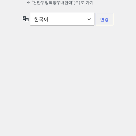
← ˚천안두정역양우내안애˚(으)로 가기
언
어